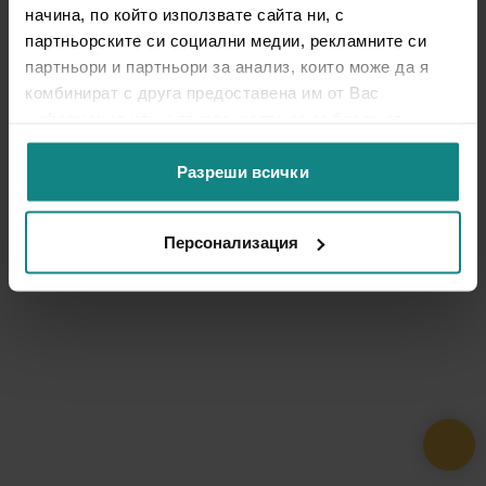
начина, по който използвате сайта ни, с
партньорските си социални медии, рекламните си
партньори и партньори за анализ, които може да я
комбинират с друга предоставена им от Вас
информация или с такава, която са събрали от
ползването от Ваша страна на услугите им.
Разреши всички
Персонализация