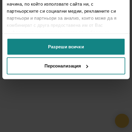
начина, по който използвате сайта ни, с
партньорските си социални медии, рекламните си
партньори и партньори за анализ, които може да я
комбинират с друга предоставена им от Вас
информация или с такава, която са събрали от
ползването от Ваша страна на услугите им.
Разреши всички
Персонализация