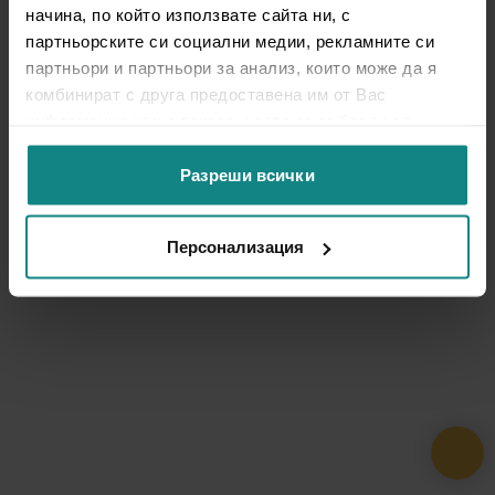
начина, по който използвате сайта ни, с
партньорските си социални медии, рекламните си
партньори и партньори за анализ, които може да я
комбинират с друга предоставена им от Вас
информация или с такава, която са събрали от
ползването от Ваша страна на услугите им.
Разреши всички
Персонализация