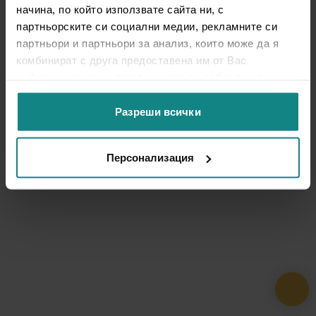
начина, по който използвате сайта ни, с
партньорските си социални медии, рекламните си
партньори и партньори за анализ, които може да я
комбинират с друга предоставена им от Вас
информация или с такава, която са събрали от
ползването от Ваша страна на услугите им.
Разреши всички
Персонализация