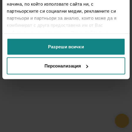
начина, по който използвате сайта ни, с
партньорските си социални медии, рекламните си
партньори и партньори за анализ, които може да я
комбинират с друга предоставена им от Вас
информация или с такава, която са събрали от
ползването от Ваша страна на услугите им.
Разреши всички
Персонализация