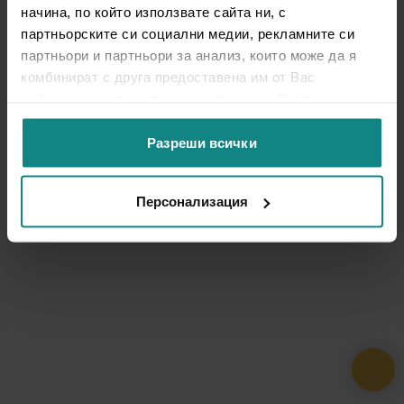
начина, по който използвате сайта ни, с
партньорските си социални медии, рекламните си
партньори и партньори за анализ, които може да я
комбинират с друга предоставена им от Вас
информация или с такава, която са събрали от
ползването от Ваша страна на услугите им.
Разреши всички
Персонализация