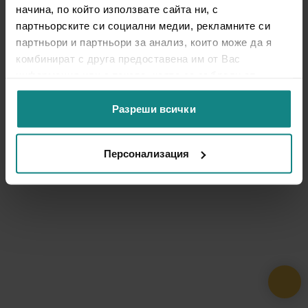
начина, по който използвате сайта ни, с
партньорските си социални медии, рекламните си
партньори и партньори за анализ, които може да я
комбинират с друга предоставена им от Вас
информация или с такава, която са събрали от
ползването от Ваша страна на услугите им.
Разреши всички
Персонализация