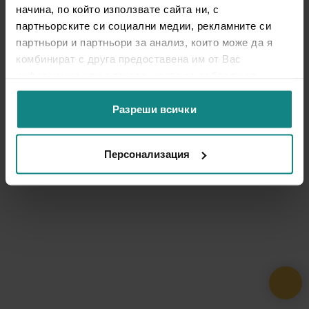
начина, по който използвате сайта ни, с
партньорските си социални медии, рекламните си
партньори и партньори за анализ, които може да я
комбинират с друга предоставена им от Вас
информация или с такава, която са събрали от
ползването от Ваша страна на услугите им.
Разреши всички
Персонализация