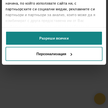
начина, по който използвате сайта ни, с
партньорските си социални медии, рекламните си
партньори и партньори за анализ, които може да я
комбинират с друга предоставена им от Вас
информация или с такава, която са събрали от
ползването от Ваша страна на услугите им.
Разреши всички
Персонализация