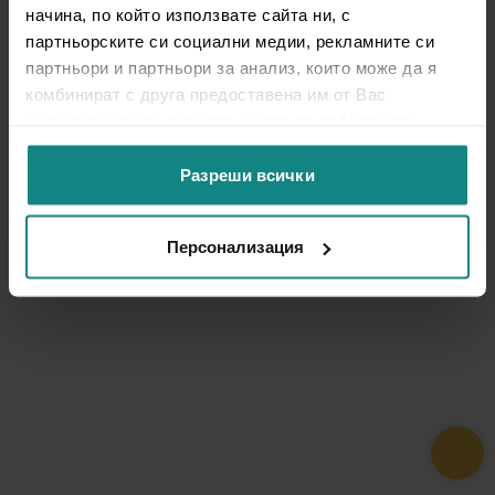
начина, по който използвате сайта ни, с
партньорските си социални медии, рекламните си
партньори и партньори за анализ, които може да я
комбинират с друга предоставена им от Вас
информация или с такава, която са събрали от
ползването от Ваша страна на услугите им.
Разреши всички
Персонализация