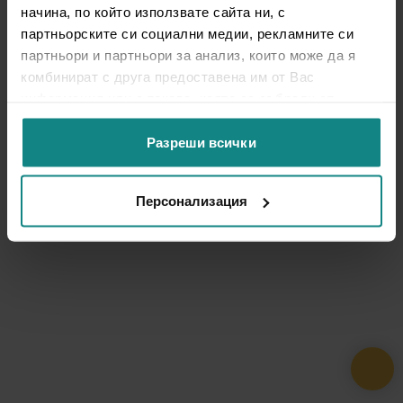
начина, по който използвате сайта ни, с
партньорските си социални медии, рекламните си
партньори и партньори за анализ, които може да я
комбинират с друга предоставена им от Вас
информация или с такава, която са събрали от
ползването от Ваша страна на услугите им.
Разреши всички
Персонализация