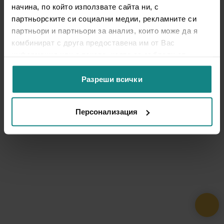
начина, по който използвате сайта ни, с
партньорските си социални медии, рекламните си
партньори и партньори за анализ, които може да я
комбинират с друга предоставена им от Вас
информация или с такава, която са събрали от
ползването от Ваша страна на услугите им.
Разреши всички
Персонализация