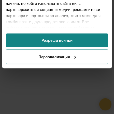
начина, по който използвате сайта ни, с
партньорските си социални медии, рекламните си
партньори и партньори за анализ, които може да я
комбинират с друга предоставена им от Вас
информация или с такава, която са събрали от
ползването от Ваша страна на услугите им.
Разреши всички
Персонализация