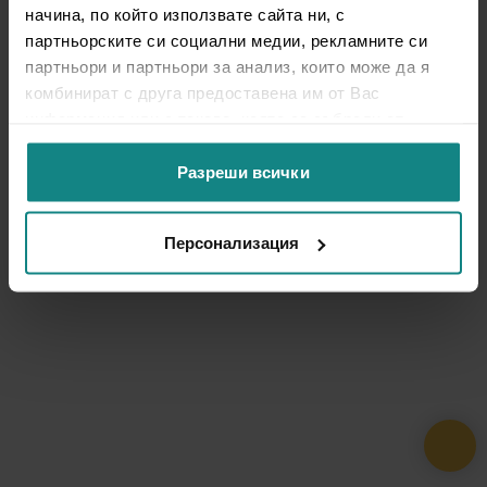
начина, по който използвате сайта ни, с
партньорските си социални медии, рекламните си
партньори и партньори за анализ, които може да я
комбинират с друга предоставена им от Вас
информация или с такава, която са събрали от
ползването от Ваша страна на услугите им.
Разреши всички
Персонализация