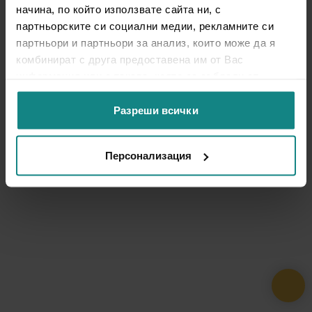
начина, по който използвате сайта ни, с
партньорските си социални медии, рекламните си
партньори и партньори за анализ, които може да я
комбинират с друга предоставена им от Вас
информация или с такава, която са събрали от
ползването от Ваша страна на услугите им.
Разреши всички
Персонализация