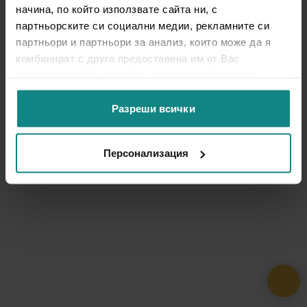
начина, по който използвате сайта ни, с
партньорските си социални медии, рекламните си
партньори и партньори за анализ, които може да я
комбинират с друга предоставена им от Вас
информация или с такава, която са събрали от
ползването от Ваша страна на услугите им.
Разреши всички
Персонализация