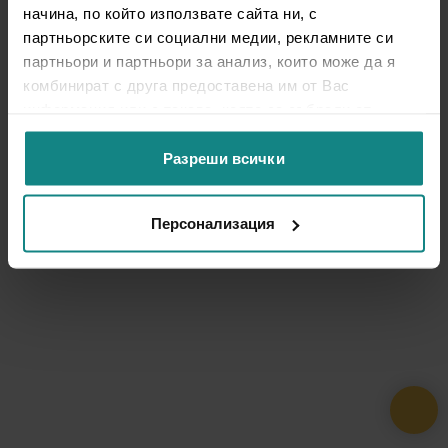
начина, по който използвате сайта ни, с
партньорските си социални медии, рекламните си
партньори и партньори за анализ, които може да я
комбинират с друга предоставена им от Вас
информация или с такава, която са събрали от
ползването от Ваша страна на услугите им.
Разреши всички
Персонализация