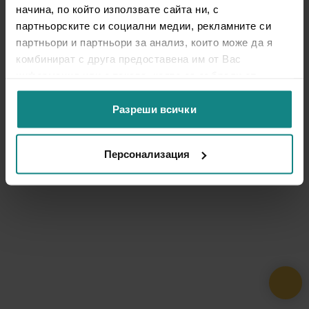
начина, по който използвате сайта ни, с
партньорските си социални медии, рекламните си
партньори и партньори за анализ, които може да я
комбинират с друга предоставена им от Вас
информация или с такава, която са събрали от
ползването от Ваша страна на услугите им.
Разреши всички
Персонализация