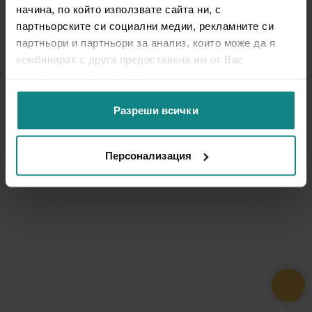
начина, по който използвате сайта ни, с
партньорските си социални медии, рекламните си
партньори и партньори за анализ, които може да я
комбинират с друга предоставена им от Вас
информация или с такава, която са събрали от
ползването от Ваша страна на услугите им.
Разреши всички
Персонализация