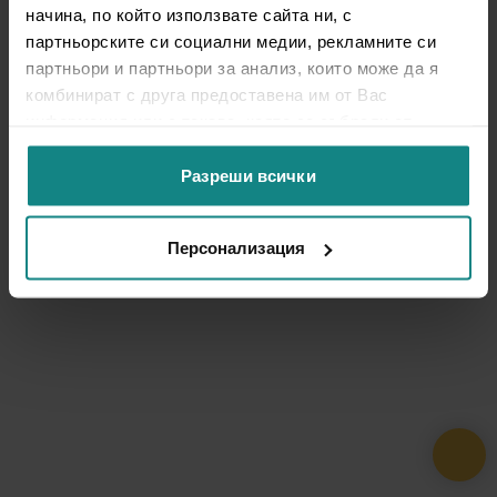
начина, по който използвате сайта ни, с
партньорските си социални медии, рекламните си
партньори и партньори за анализ, които може да я
комбинират с друга предоставена им от Вас
информация или с такава, която са събрали от
ползването от Ваша страна на услугите им.
Разреши всички
Персонализация