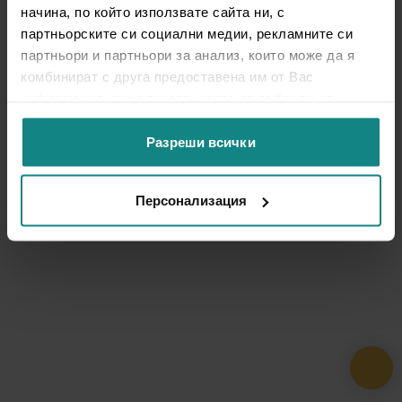
начина, по който използвате сайта ни, с
партньорските си социални медии, рекламните си
партньори и партньори за анализ, които може да я
комбинират с друга предоставена им от Вас
информация или с такава, която са събрали от
ползването от Ваша страна на услугите им.
Разреши всички
Персонализация