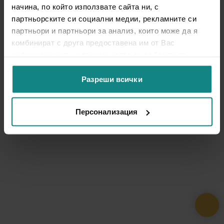
начина, по който използвате сайта ни, с
партньорските си социални медии, рекламните си
партньори и партньори за анализ, които може да я
комбинират с друга предоставена им от Вас
информация или с такава, която са събрали от
ползването от Ваша страна на услугите им.
Разреши всички
Персонализация