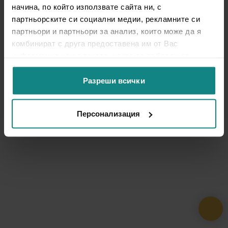
начина, по който използвате сайта ни, с
партньорските си социални медии, рекламните си
партньори и партньори за анализ, които може да я
комбинират с друга предоставена им от Вас
информация или с такава, която са събрали от
ползването от Ваша страна на услугите им.
Разреши всички
Персонализация