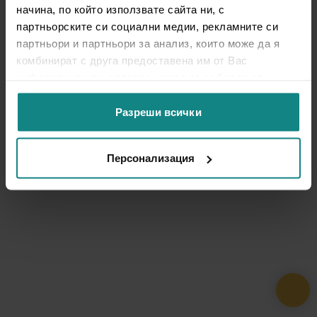
начина, по който използвате сайта ни, с
партньорските си социални медии, рекламните си
партньори и партньори за анализ, които може да я
комбинират с друга предоставена им от Вас
информация или с такава, която са събрали от
ползването от Ваша страна на услугите им.
Разреши всички
Персонализация