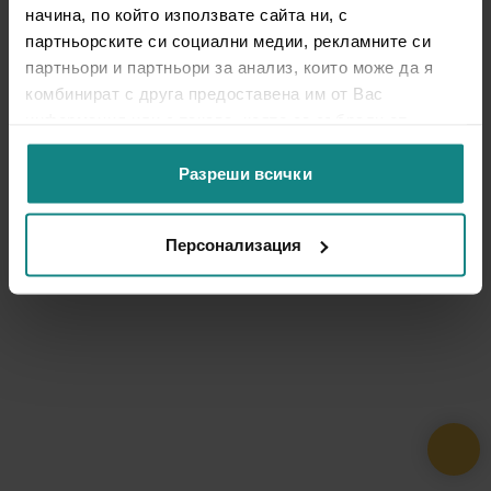
начина, по който използвате сайта ни, с
партньорските си социални медии, рекламните си
партньори и партньори за анализ, които може да я
комбинират с друга предоставена им от Вас
информация или с такава, която са събрали от
ползването от Ваша страна на услугите им.
Разреши всички
Персонализация