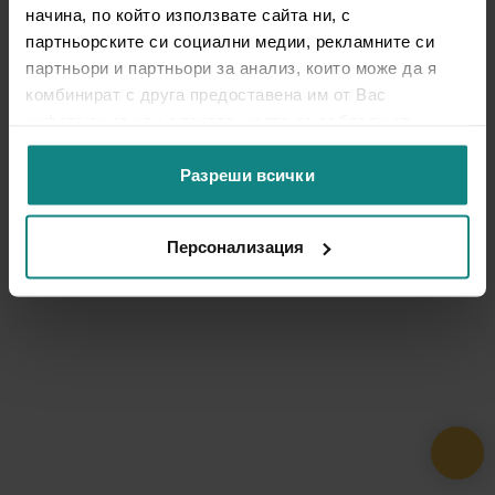
начина, по който използвате сайта ни, с
партньорските си социални медии, рекламните си
партньори и партньори за анализ, които може да я
комбинират с друга предоставена им от Вас
информация или с такава, която са събрали от
ползването от Ваша страна на услугите им.
Разреши всички
Персонализация