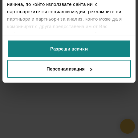
начина, по който използвате сайта ни, с
партньорските си социални медии, рекламните си
партньори и партньори за анализ, които може да я
комбинират с друга предоставена им от Вас
информация или с такава, която са събрали от
ползването от Ваша страна на услугите им.
Разреши всички
Персонализация