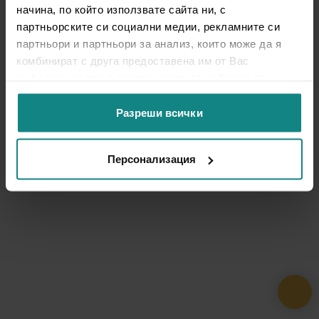
начина, по който използвате сайта ни, с
партньорските си социални медии, рекламните си
партньори и партньори за анализ, които може да я
комбинират с друга предоставена им от Вас
информация или с такава, която са събрали от
ползването от Ваша страна на услугите им.
Разреши всички
Персонализация