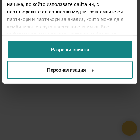
начина, по който използвате сайта ни, с
партньорските си социални медии, рекламните си
партньори и партньори за анализ, които може да я
комбинират с друга предоставена им от Вас
информация или с такава, която са събрали от
ползването от Ваша страна на услугите им.
Разреши всички
Персонализация