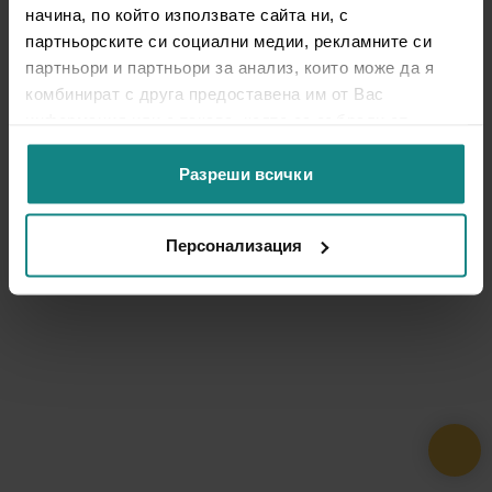
начина, по който използвате сайта ни, с
партньорските си социални медии, рекламните си
партньори и партньори за анализ, които може да я
комбинират с друга предоставена им от Вас
информация или с такава, която са събрали от
ползването от Ваша страна на услугите им.
Разреши всички
Персонализация