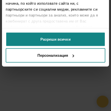
начина, по който използвате сайта ни, с
партньорските си социални медии, рекламните си
партньори и партньори за анализ, които може да я
комбинират с друга предоставена им от Вас
информация или с такава, която са събрали от
ползването от Ваша страна на услугите им.
Разреши всички
Персонализация