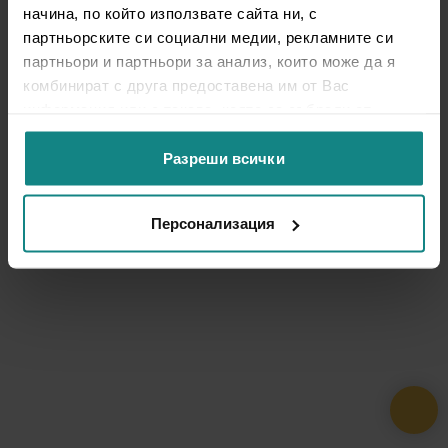
начина, по който използвате сайта ни, с
партньорските си социални медии, рекламните си
партньори и партньори за анализ, които може да я
комбинират с друга предоставена им от Вас
информация или с такава, която са събрали от
ползването от Ваша страна на услугите им.
Разреши всички
Персонализация