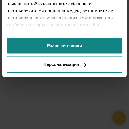
начина, по който използвате сайта ни, с
партньорските си социални медии, рекламните си
партньори и партньори за анализ, които може да я
комбинират с друга предоставена им от Вас
информация или с такава, която са събрали от
ползването от Ваша страна на услугите им.
Разреши всички
Персонализация